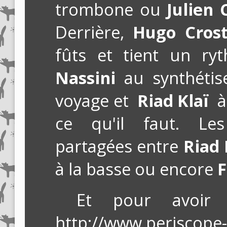
trombone ou
Julien 
Derrière,
Hugo Cros
fûts et tient un ry
Nassini
au synthéti
voyage et
Riad Klaï
à
ce qu'il faut. Le
partagées entre
Riad 
à la basse ou encore
F
Et pour avoir
http://www.periscope-