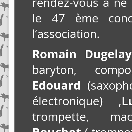
rendez-vous à ne
le 47 ème conc
l’association.
Romain Dugelay
baryton, compo
Edouard
(saxophon
électronique) ,
L
trompette, ma
Bouchot
( trompet