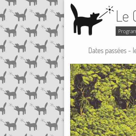
Le 
Progra
Dates passées - l