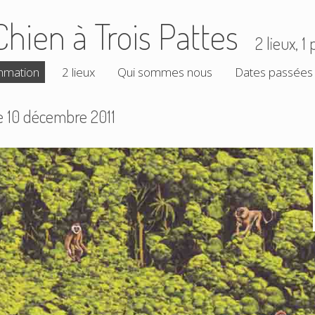
Chien à Trois Pattes
2 lieux, 
mmation
2 lieux
Qui sommes nous
Dates passées
e 10 décembre 2011