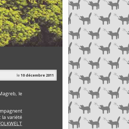
le
10 décembre 2011
Magreb, le
compagnent
 la variété
FOLKWELT