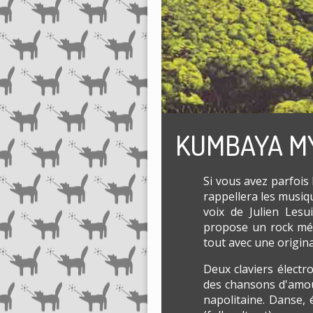
KUMBAYA MY L
Si vous avez parfois
rappellera les musiq
voix de Julien Les
propose un rock mét
tout avec une origina
Deux claviers élect
des chansons d'amour
napolitaine. Danse, 