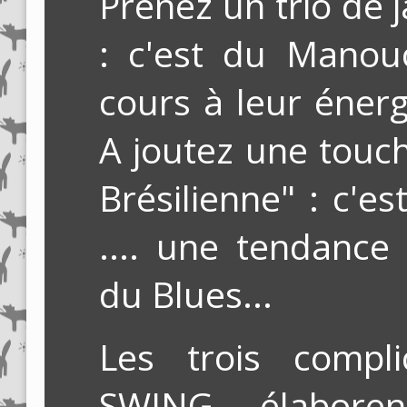
Prenez un trio de 
: c'est du Manouc
cours à leur énergi
A joutez une touc
Brésilienne" : c'e
.... une tendance 
du Blues...
Les trois comp
SWING élabore