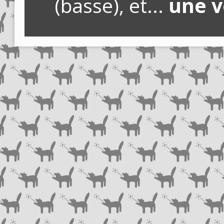
(basse), et...
une v