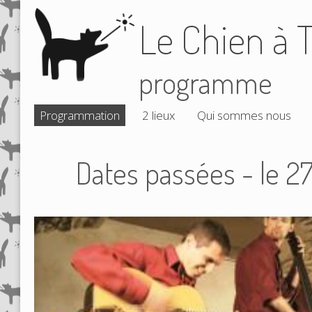
Le Chien à T
programme
Programmation
2 lieux
Qui sommes nous
Dates passées - le 2