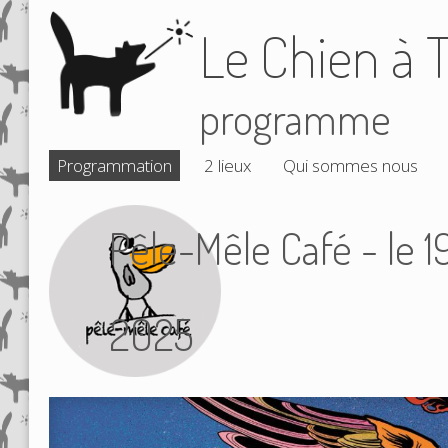
Le Chien à T
programme
Programmation
2 lieux
Qui sommes nous
Pêle-Mêle Café - le 
2025