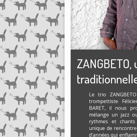
ZANGBETO, u
traditionnell
Le trio ZANGBETO 
trompettiste Féli
BARET, il nous pro
mélange un jazz ou
rythmes et chants
unique de rencontre
d’années qui enflamm