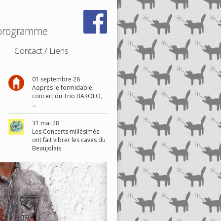
1 programme
Contact / Liens
01 septembre 26
Aoprès le formidable
concert du Trio BAROLO,
...
31 mai 28
Les Concerts millésimés
ont fait vibrer les caves du
Beaujolais