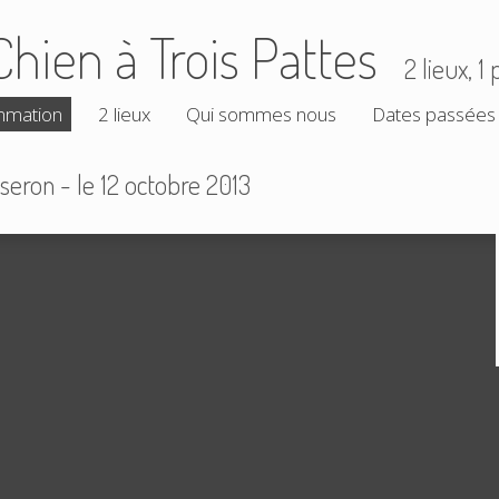
Chien à Trois Pattes
2 lieux, 
mmation
2 lieux
Qui sommes nous
Dates passées
eron - le 12 octobre 2013