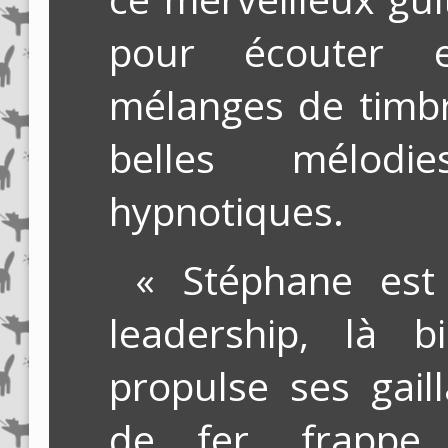
pour écouter 
mélanges de timbr
belles mélod
hypnotiques.
« Stéphane est 
leadership, là b
propulse ses gail
de fer, frappe