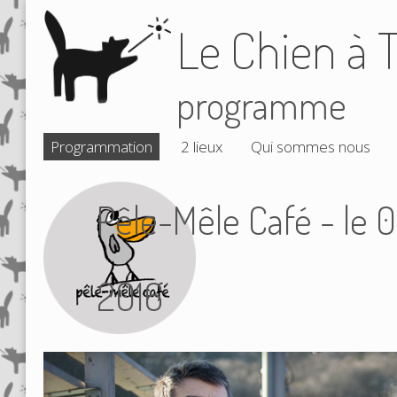
Le Chien à T
programme
Programmation
2 lieux
Qui sommes nous
Pêle-Mêle Café - le
2016