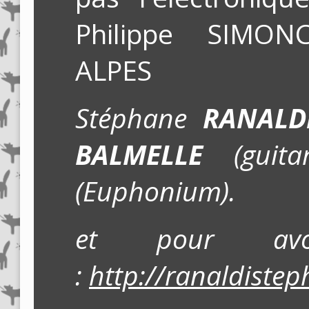
Philippe SIMO
ALPES
Stéphane
RANAL
BALMELLE
(gui
(Euphonium).
et pour av
:
http://ranaldiste