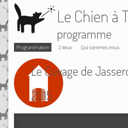
Le Chien à T
programme
Programmation
2 lieux
Qui sommes nous
Le Cuvage de Jassero
2015