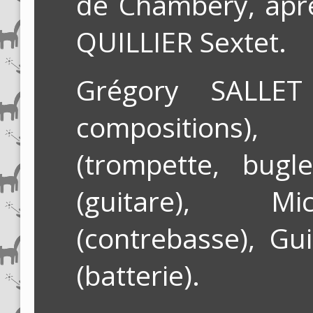
de Chambery, aprè
QUILLIER Sextet.
Grégory SALLET
compositions)
(trompette, bug
(guitare), M
(contrebasse), G
(batterie).