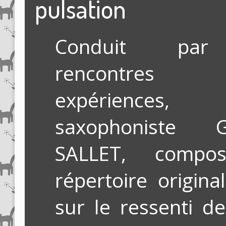
pulsation
Conduit pa
rencontre
expérience
saxophoniste G
SALLET, compo
répertoire origin
sur le ressenti de